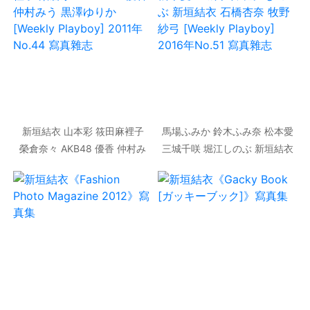
新垣結衣 山本彩 筱田麻裡子
馬場ふみか 鈴木ふみ奈 松本愛
榮倉奈々 AKB48 優香 仲村み
三城千咲 堀江しのぶ 新垣結衣
う 黒澤ゆりか [Weekly
石橋杏奈 牧野紗弓 [Weekly
Playboy] 2011年No.44 寫真
Playboy] 2016年No.51 寫真
雜志
雜志