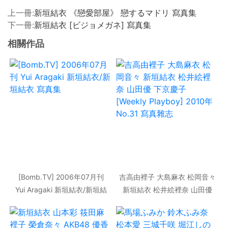
上一冊:
新垣結衣 《戀愛部屋》 戀するマドリ 寫真集
下一冊:
新垣結衣 [ビジョメガネ] 寫真集
相關作品
[Bomb.TV] 2006年07月刊
吉高由裡子 大島麻衣 松岡音々
Yui Aragaki 新垣結衣/新垣結
新垣結衣 松井絵裡奈 山田優
衣 寫真集
下京慶子 [Weekly Playboy]
2010年No.31 寫真雜志