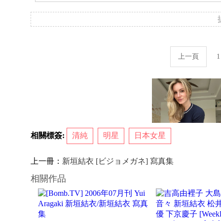
上一頁
1
相關標簽:
清純
明星
日本女星
上一冊：
新垣結衣 [ビジョメガネ] 寫真集
相關作品