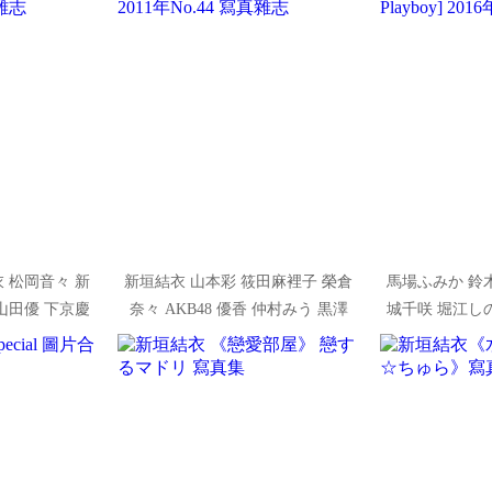
 松岡音々 新
新垣結衣 山本彩 筱田麻裡子 榮倉
馬場ふみか 鈴
山田優 下京慶
奈々 AKB48 優香 仲村みう 黒澤
城千咲 堀江し
] 2010年No.31
ゆりか [Weekly Playboy] 2011年
杏奈 牧野紗弓 [We
志
No.44 寫真雜志
2016年N