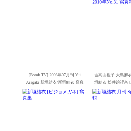
[Bomb.TV] 2006年07月刊 Yui
吉高由裡子 大島麻衣
Aragaki 新垣結衣/新垣結衣 寫真
垣結衣 松井絵裡奈 
集
子 [Weekly Playboy
寫真雜