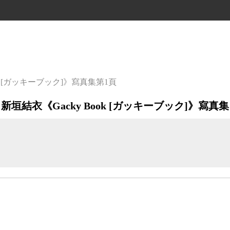
ok [ガッキーブック]》寫真集
第1頁
新垣結衣《Gacky Book [ガッキーブック]》寫真集