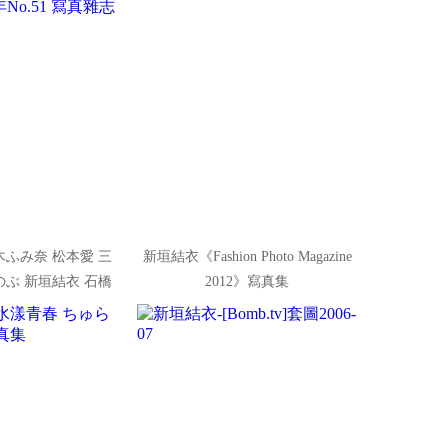
木ふみ奈 松本愛 三
新垣結衣《Fashion Photo Magazine
のぶ 新垣結衣 石橋
2012》寫真集
ekly Playboy]
o.51 寫真雜志