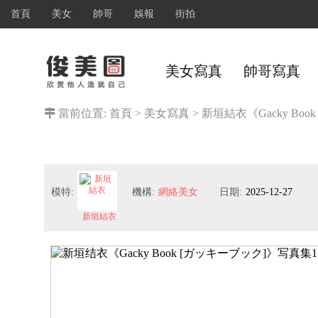
首頁
美女
帥哥
娛報
街拍
美女寫真
帥哥寫真
當前位置:
首頁
>
美女寫真
>
新垣結衣《Gacky Bo
模特:
機構:
網絡美女
日期:
2025-12-27
新垣結衣