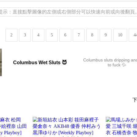
提示：直接點擊圖像的左側或右側部分可以快速向前或向後翻頁
2
3
4
5
6
7
8
9
10
4
Columbus sluts dripping an
Columbus Wet Sluts 😈
to fuck 💦