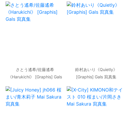
さとう遙希/佐藤遙希
鈴村あいり《Quietly》
《Harukichi》 [Graphis] Gals
[Graphis] Gals 寫真集
寫真集