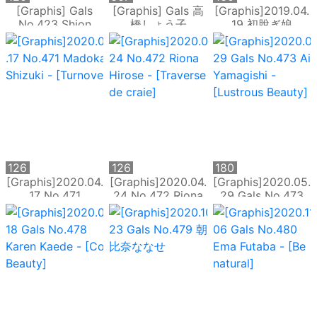
P
P
[Graphis] Gals
[Graphis] Gals 高
[Graphis]2019.04.
No.423 Shion
橋しょう子
19 初脫ぎ娘
Utsunomiya 宇都
Voluptuous
No.164 Rika Aimi
宮しをん Carry On
Beauty
逢見リカ
126
126
180
P
P
P
[Graphis]2020.04.
[Graphis]2020.04.
[Graphis]2020.05.
17 No.471
24 No.472 Riona
29 Gals No.473
Madoka Shizuki -
Hirose - [Traverse
Aika Yamagishi -
[Turnover]
de craie]
[Lustrous Beauty]