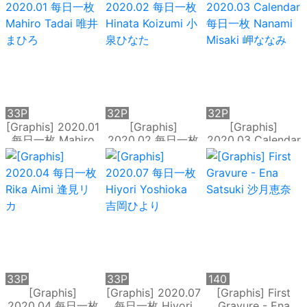
目響 『 Sounds
ばき 『 first
Kana Momonogi
cute!! 』
gravure 』
桃乃木かな 『
Change! 』
33P
32P
32P
[Graphis] 2020.01
[Graphis]
[Graphis]
每日一枚 Mahiro
2020.02 每日一枚
2020.03 Calendar
Tadai 唯井まひろ
Hinata Koizumi 小
每日一枚 Nanami
泉ひなた
Misaki 岬ななみ
33P
33P
140
P
[Graphis]
[Graphis] 2020.07
[Graphis] First
2020.04 每日一枚
每日一枚 Hiyori
Gravure - Ena