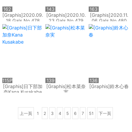
162
143
163
P
P
P
[Graphis]2020.09.
[Graphis]2020.10.
[Graphis]2020.11.
18 Gals No.478
23 Gals No.479
06 Gals No.480
Karen Kaede -
朝比奈ななせ
Ema Futaba - [Be
[Cool Beauty]
natural]
115P
139
136
P
P
[Graphis]日下部加
[Graphis]松本菜奈
[Graphis]鈴木心春
奈Kana Kusakabe
実
上一頁
1
2
3
4
5
6
7
51
下一頁