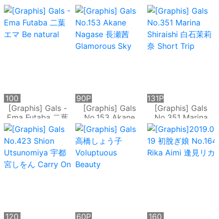
Rika Aimi 逢見リ
Yoshioka 吉岡ひよ
Satsuki 沙月恵奈
カ
り
100
90P
131P
P
[Graphis] Gals -
[Graphis] Gals
[Graphis] Gals
Ema Futaba 二葉
No.153 Akane
No.351 Marina
エマ Be natural
Nagase 長瀬茜
Shiraishi 白石茉莉
Glamorous Sky
奈 Short Trip
120
60P
160