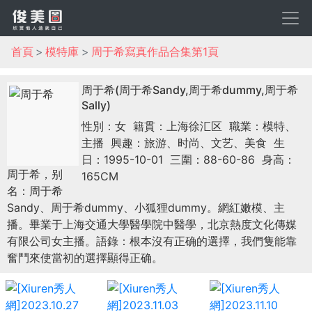
首頁
模特庫
周于希寫真作品合集第1頁
周于希(周于希Sandy,周于希dummy,周于希
Sally)
性別：女
籍貫：上海徐汇区
職業：模特、
主播
興趣：旅游、时尚、文艺、美食
生
日：1995-10-01
三圍：88-60-86
身高：
周于希，别
165CM
名：周于希
Sandy、周于希dummy、小狐狸dummy。網紅嫩模、主
播。畢業于上海交通大學醫學院中醫學，北京熱度文化傳媒
有限公司女主播。語錄：根本沒有正确的選擇，我們隻能靠
奮鬥來使當初的選擇顯得正确。