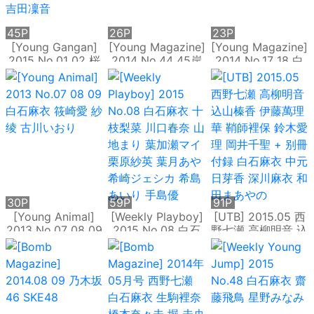
45P
26P
23P
[Young Gangan]
[Young Magazine]
[Young Magazine]
2015 No.01 02 桜
2014 No.44 45岸
2014 No.17 18 白
井玲香 秋元真夏 矢
明日香 兒玉遙 白石
石麻衣 西崎莉麻 吉
吹奈子 田中美久 新
麻衣 生田絵梨花 佐
田朱裡 川島海荷
井愛瞳 白石麻衣 葉
野ひなこ
月あや 吉田凜音
30P
59P
91P
[Young Animal]
[Weekly Playboy]
[UTB] 2015.05 西
2013 No.07 08 09
2015 No.08 白石
野七瀬 高柳明音 込
白石麻衣 筱崎愛 紗
麻衣 十枝梨菜 川口
山榛香 伊藤萬理華
绫 古川いおり
春奈 山地まり 葉加
鞘師裡保 鈴木愛理
瀬マイ 栗原紗英 葉
岡井千聖 + 别冊付
月あや 希崎ジェシ
録 白石麻衣 中元日
カ 希島あいり 手島
芽香 深川麻衣 和田
優
まあやの