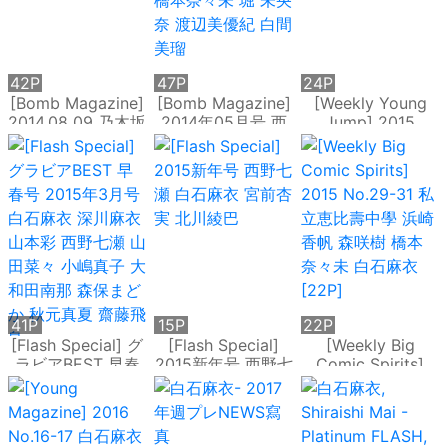
42P
47P
24P
[Bomb Magazine]
[Bomb Magazine]
[Weekly Young
2014.08 09 乃木坂
2014年05月号 西
Jump] 2015
46 SKE48
野七瀬 白石麻衣 生
No.48 白石麻衣 齋
駒裡奈 橋本奈々未
藤飛鳥 星野みなみ
堀 未央奈 渡辺美優
紀 白間美瑠
41P
15P
22P
[Flash Special] グ
[Flash Special]
[Weekly Big
ラビアBEST 早春
2015新年号 西野七
Comic Spirits]
号 2015年3月号 白
瀬 白石麻衣 宮前杏
2015 No.29-31 私
石麻衣 深川麻衣 山
実 北川綾巴
立恵比壽中學 浜崎
本彩 西野七瀬 山田
香帆 森咲樹 橋本
菜々 小嶋真子 大和
奈々未 白石麻衣