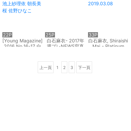
田南那 森保まどか
[22P]
秋元真夏 齋藤飛鳥
22P
25P
33P
[Young Magazine]
白石麻衣- 2017年
白石麻衣, Shiraishi
2016 No.16-17 白
週プレNEWS寫真
Mai - Platinum
石麻衣 池上紗理依
FLASH,
朝長美桜 佐野ひな
2019.03.08
こ
上一頁
1
2
3
下一頁