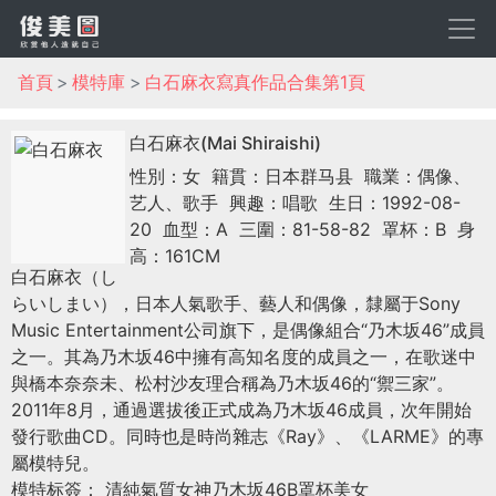
首頁
模特庫
白石麻衣寫真作品合集第1頁
白石麻衣(Mai Shiraishi)
性別：女
籍貫：日本群马县
職業：偶像、
艺人、歌手
興趣：唱歌
生日：1992-08-
20
血型：A
三圍：81-58-82
罩杯：B
身
高：161CM
白石麻衣（し
らいしまい），日本人氣歌手、藝人和偶像，隸屬于Sony
Music Entertainment公司旗下，是偶像組合“乃木坂46”成員
之一。其為乃木坂46中擁有高知名度的成員之一，在歌迷中
與橋本奈奈未、松村沙友理合稱為乃木坂46的“禦三家”。
2011年8月，通過選拔後正式成為乃木坂46成員，次年開始
發行歌曲CD。同時也是時尚雜志《Ray》、《LARME》的專
屬模特兒。
模特标簽： 清純氣質女神乃木坂46B罩杯美女