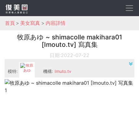
首頁
美女寫真
内容詳情
牧原あゆ ~ shimacolle makihara01
[Imouto.tv] 寫真集
日期:2022-07-22
模特:
機構:
Imuto.tv
牧原あゆ