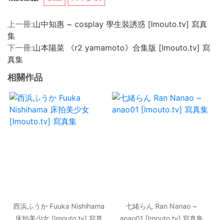
上一冊:
山中知惠 ~ cosplay 學生裝誘惑 [Imouto.tv] 寫真
集
下一冊:
山本陽菜 《r2 yamamoto》合集版 [Imouto.tv] 寫
真集
相關作品
西浜ふうか Fuuka Nishihama
七緒らん Ran Nanao ~
床拍美少女 [Imouto.tv] 寫真
anao01 [Imouto.tv] 寫真集