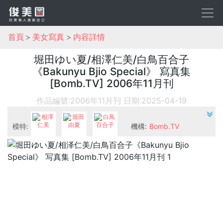
首頁
美女寫真
内容詳情
堀田ゆい夏/相澤仁美/白鳥百合子
《Bakunyu Bjio Special》 寫真集
[Bomb.TV] 2006年11月刊
作品編號:2006年11月刊
日期:2025-04-19
模特:
機構:
Bomb.TV
相澤仁美
堀田由夏
白鳥百合子