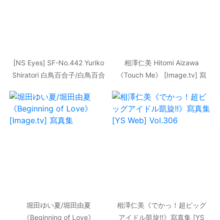
[NS Eyes] SF-No.442 Yuriko
相澤仁美 Hitomi Aizawa
Shiratori 白鳥百合子/白鳥百合
《Touch Me》 [Image.tv] 寫
子 寫真集
真集
堀田ゆい夏/堀田由夏
相澤仁美《でかっ！超ビッグ
《Beginning of Love》
アイドル凱旋!!》寫真集 [YS