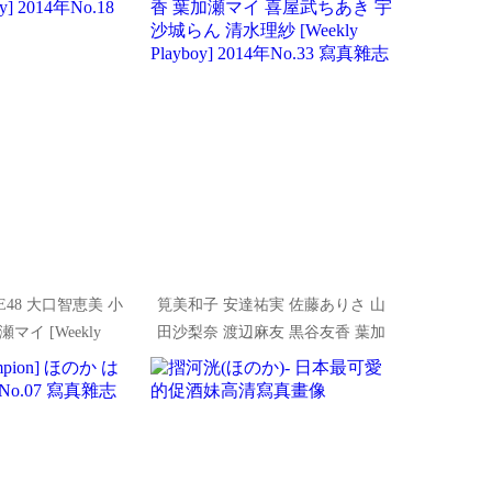
E48 大口智恵美 小
筧美和子 安達祐実 佐藤ありさ 山
マイ [Weekly
田沙梨奈 渡辺麻友 黒谷友香 葉加
14年No.18 寫真雜志
瀬マイ 喜屋武ちあき 宇沙城らん
清水理紗 [Weekly Playboy] 2014年
No.33 寫真雜志