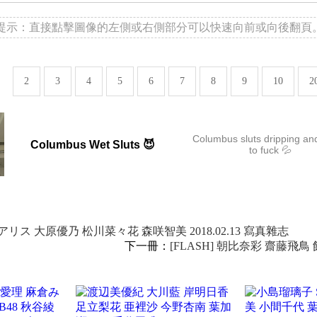
提示：直接點擊圖像的左側或右側部分可以快速向前或向後翻頁
2
3
4
5
6
7
8
9
10
2
Columbus sluts dripping an
Columbus Wet Sluts 😈
to fuck 💦
アリス 大原優乃 松川菜々花 森咲智美 2018.02.13 寫真雜志
下一冊：
[FLASH] 朝比奈彩 齋藤飛鳥