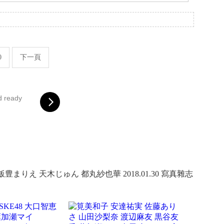
。
0
下一頁
d ready
 飯豊まりえ 天木じゅん 都丸紗也華 2018.01.30 寫真雜志