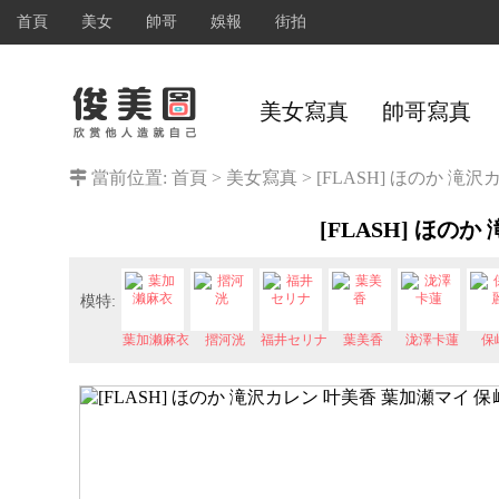
首頁
美女
帥哥
娛報
街拍
美女寫真
帥哥寫真
當前位置:
首頁
>
美女寫真
>
[FLASH] ほのか 滝沢
[FLASH] ほのか
模特:
葉加濑麻衣
摺河洸
福井セリナ
葉美香
泷澤卡蓮
保