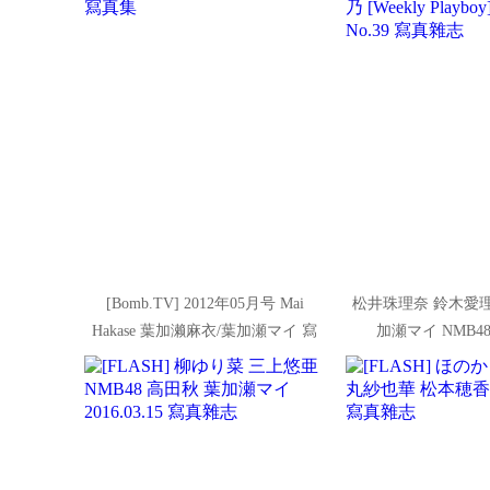
[Bomb.TV] 2012年05月号 Mai
松井珠理奈 鈴木愛理
Hakase 葉加濑麻衣/葉加瀬マイ 寫
加瀬マイ NMB4
真集
[Weekly Playboy] 
真雜志