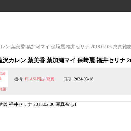
カレン 葉美香 葉加瀬マイ 保﨑麗 福井セリナ 2018.02.06 寫真雜
 滝沢カレン 葉美香 葉加瀬マイ 保﨑麗 福井セリナ 201
機構:
FLASH雜志寫真
日期:
2024-05-18
崎麗