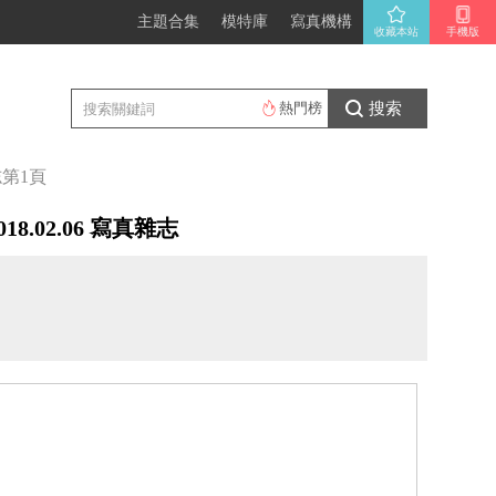
主題合集
模特庫
寫真機構
收藏本站
手機版
搜索
熱門榜
志
第1頁
8.02.06 寫真雜志