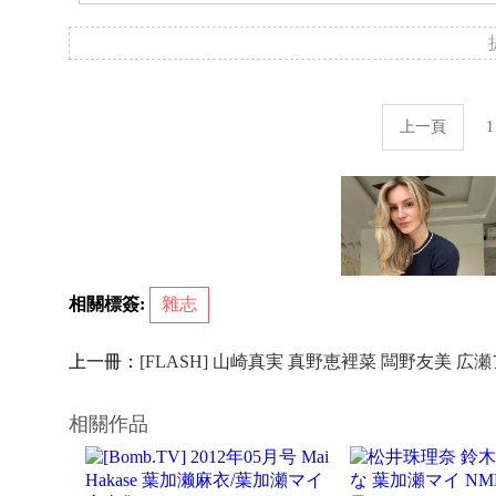
上一頁
1
相關標簽:
雜志
上一冊：
[FLASH] 山崎真実 真野恵裡菜 闆野友美 広瀬
相關作品