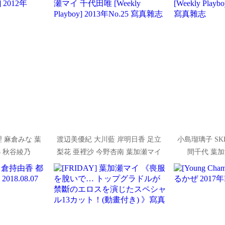
 麻倉みな 葉
渡辺美優紀 大川藍 岸明日香 足立
小島瑠璃子 SK
8 秋谷綾乃
梨花 亜裡沙 今野杏南 葉加瀬マイ
間千代 葉加瀬
2012年No.39 寫
千代田唯 [Weekly Playboy] 2013年
Playboy] 20
No.25 寫真雜志