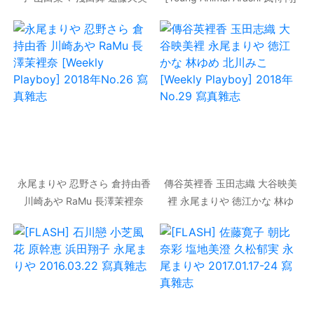
子 古川愛李 橘花凜 菜乃花
No.12 2014年 寫真雜志
JULIA [Weekly Playboy]
2015年No.15 寫真雜志
永尾まりや 忍野さら 倉持由香
傳谷英裡香 玉田志織 大谷映美
川崎あや RaMu 長澤茉裡奈
裡 永尾まりや 徳江かな 林ゆ
[Weekly Playboy] 2018年
め 北川みこ [Weekly
No.26 寫真雜志
Playboy] 2018年No.29 寫真
雜志