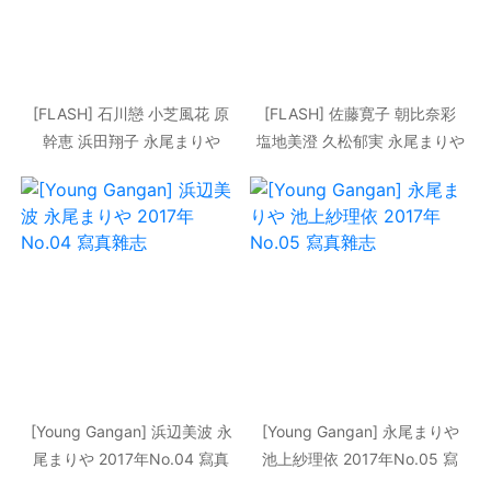
[FLASH] 石川戀 小芝風花 原
[FLASH] 佐藤寛子 朝比奈彩
幹恵 浜田翔子 永尾まりや
塩地美澄 久松郁実 永尾まりや
2016.03.22 寫真雜志
2017.01.17-24 寫真雜志
[Young Gangan] 浜辺美波 永
[Young Gangan] 永尾まりや
尾まりや 2017年No.04 寫真
池上紗理依 2017年No.05 寫
雜志
真雜志