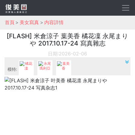
首頁
美女寫真
内容詳情
[FLASH] 米倉涼子 葉美香 橘花凜 永尾まり
や 2017.10.17-24 寫真雜志
日期:2026-02-06
模特:
橘花凜
永尾瑪利亞
葉美香
機構:
FLASH雜志寫真