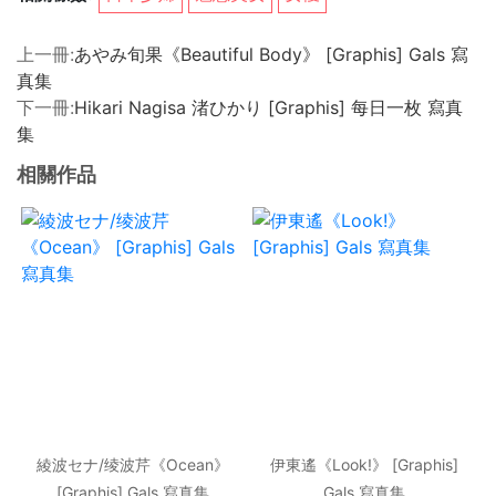
上一冊:
あやみ旬果《Beautiful Body》 [Graphis] Gals 寫
真集
下一冊:
Hikari Nagisa 渚ひかり [Graphis] 每日一枚 寫真
集
相關作品
綾波セナ/绫波芹《Ocean》
伊東遙《Look!》 [Graphis]
[Graphis] Gals 寫真集
Gals 寫真集