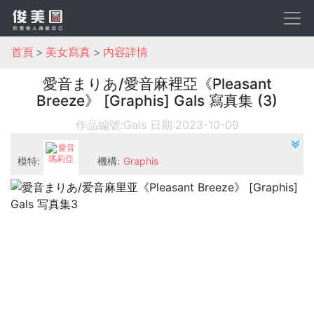
首頁
美女寫真
内容詳情
愛音まりあ/愛音麻裡亞《Pleasant
Breeze》 [Graphis] Gals 寫真集 (3)
作品編號:Gals
日期:2023-10-09
模特:
機構:
Graphis
愛音瑪莉亞