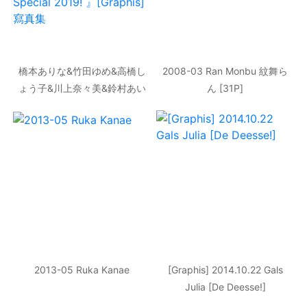
橋本ありな&竹田ゆめ&高橋し
2008-03 Ran Monbu 紋舞ら
ょう子&川上奈々美&鈴村あい
ん [31P]
り&愛音まりあ&桜空もも&三
上悠亜&春咲りょう Special
Gravure『 Rainy Special
2019! 』[Graphis] 寫真集
2013-05 Ruka Kanae
[Graphis] 2014.10.22 Gals
Julia [De Deesse!]