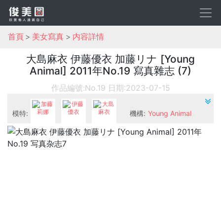
首頁
美女寫真
内容詳情
大島麻衣 伊藤優衣 加藤リナ [Young
Animal] 2011年No.19 寫真雜志 (7)
作品編號:No.19
日期:2023-07-15
模特:
機構:
Young Animal
加藤莉娜
伊藤優衣
大島麻衣