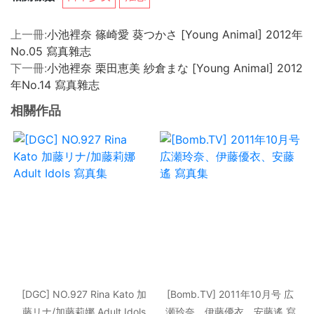
上一冊:
小池裡奈 篠崎愛 葵つかさ [Young Animal] 2012年
No.05 寫真雜志
下一冊:
小池裡奈 栗田恵美 紗倉まな [Young Animal] 2012
年No.14 寫真雜志
相關作品
[DGC] NO.927 Rina Kato 加
[Bomb.TV] 2011年10月号 広
藤リナ/加藤莉娜 Adult Idols
瀬玲奈、伊藤優衣、安藤遙 寫