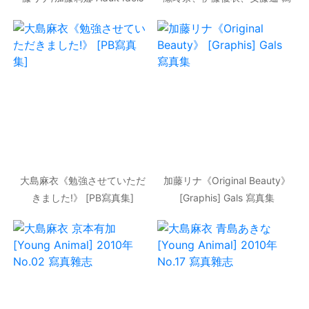
寫真集
真集
大島麻衣《勉強させていただ
加藤リナ《Original Beauty》
きました!》 [PB寫真集]
[Graphis] Gals 寫真集