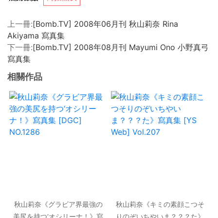
上一冊:
[Bomb.TV] 2008年06月刊 秋山莉奈 Rina
Akiyama 寫真集
下一冊:
[Bomb.TV] 2008年08月刊 Mayumi Ono 小野真弓
寫真集
相關作品
秋山莉奈《グラビア界最強の
秋山莉奈《キミの素顔こつそ
美尻を持つ‘オシリーナ！》寫
りのぞいちやいま？？？た》